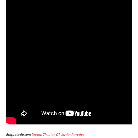
Etiquetado con:
Dream Theater
,
DT
,
Javier Paredes