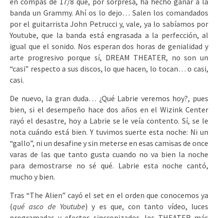
en compás de 17/8 que, por sorpresa, ha hecho ganar a la
banda un Grammy. Ahí os lo dejo… Salen los comandados
por el guitarrista John Petrucci y, vale, ya lo sabíamos por
Youtube, que la banda está engrasada a la perfección, al
igual que el sonido. Nos esperan dos horas de genialidad y
arte progresivo porque sí, DREAM THEATER, no son un
“casi” respecto a sus discos, lo que hacen, lo tocan… o casi,
casi.
De nuevo, la gran duda… ¿Qué Labrie veremos hoy?, pues
bien, si el desempeño hace dos años en el Wizink Center
rayó el desastre, hoy a Labrie se le veía contento. Sí, se le
nota cuándo está bien. Y tuvimos suerte esta noche: Ni un
“gallo”, ni un desafine y sin meterse en esas camisas de once
varas de las que tanto gusta cuando no va bien la noche
para demostrarse no sé qué. Labrie esta noche cantó,
mucho y bien.
Tras “The Alien” cayó el set en el orden que conocemos ya
(
qué asco de Youtube
) y es que, con tanto vídeo, luces
programadas y efectos sincronizados, los THEATER más