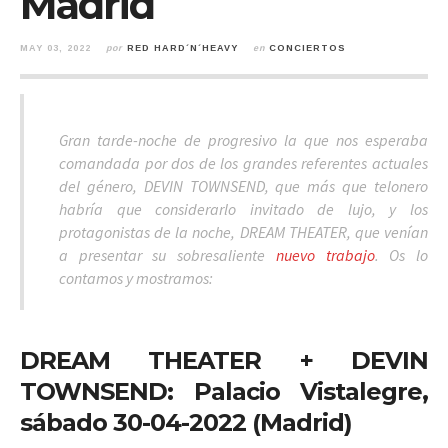
Madrid
MAY 03, 2022
por
RED HARD´N´HEAVY
en
CONCIERTOS
Gran tarde-noche de progresivo la que nos esperaba
comandada por dos de los grandes referentes actuales
del género, DEVIN TOWNSEND, que más que telonero
habría que considerarlo invitado de lujo, y los
protagonistas de la noche, DREAM THEATER, que venían
a presentar su sobresaliente
nuevo trabajo
. Os lo
contamos y mostramos:
DREAM THEATER + DEVIN
TOWNSEND: Palacio Vistalegre,
sábado 30-04-2022 (Madrid)