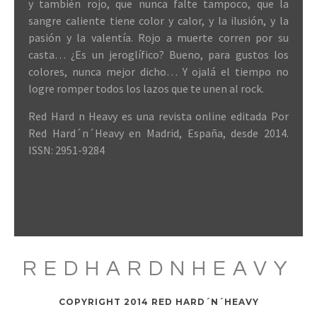
y también rojo, que nunca falte tampoco, que la
sangre caliente tiene color y calor, y la ilusión, y la
pasión y la valentía. Rojo a muerte corren por su
casta… ¿Es un jeroglífico? Bueno, para gustos los
colores, nunca mejor dicho… Y ojalá el tiempo no
logre romper todos los lazos que te unen al rock.
Red Hard n Heavy es una revista online editada Por
Red Hard´n´Heavy en Madrid, España, desde 2014.
ISSN: 2951-9284
REDHARDNHEAVY
COPYRIGHT 2014 RED HARD´N´HEAVY