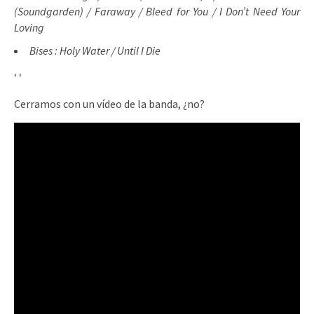
(Soundgarden) / Faraway / Bleed for You / I Don’t Need Your
Loving
Bises : Holy Water / Until I Die
‘
‘
Cerramos con un vídeo de la banda, ¿no?