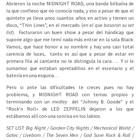
Abrieron la noche MIDNIGHT ROAD, una banda bilbaína de
la que confieso que no conocía nada, y eso a pesar de que el
quinteto ya lleva unos cuantos años en activo y tienen un
disco, “Thin Lines”, en el mercado (
en el que basaron su set
list
). Facturaron un buen show a pesar del hándicap que
supone algo que me temí nada más entrar en la sala Black:
Vamos, que hace honor a su nombre y hay una casi total
carencia de luces, tanto es así que a pesar de estar en
primera fila al cantante no le distinguía la cara…. Y si le
sumamos que estaban apretadillos en el escenario y el
batería en una esquina…
Pero si ante las dificultades te creces pues no hay
problema, y MIDNIGHT ROAD con temas propios y
terminando con un
medley
del “Johnny B. Goode” y el
“Rock’n Roll» de LED ZEPPELIN dejaron a los que
estábamos allí con una sonrisa en los labios.
SET LIST: Big Night / Garden City Nights / Mechanical World /
Gates / Liveborn / The Seven Men / God Save Rock & Roll /