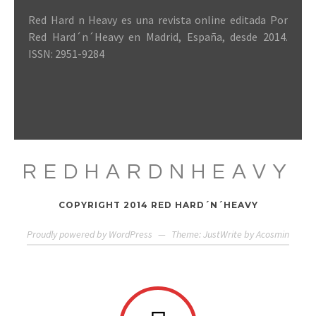
Red Hard n Heavy es una revista online editada Por
Red Hard´n´Heavy en Madrid, España, desde 2014.
ISSN: 2951-9284
REDHARDNHEAVY
COPYRIGHT 2014 RED HARD´N´HEAVY
Proudly powered by WordPress
—
Theme: JustWrite by
Acosmin