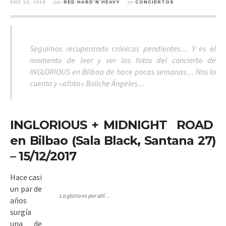
ENE 19, 2018
por
RED HARD´N´HEAVY
en
CONCIERTOS
Seguimos recuperando crónicas pendientes… Y es el
momento de leer y ver las fotos del concierto de
INGLORIOUS en Bilbao de hace pocas semanas… Nos lo
cuenta y «afota» Boliche Ángeles…
INGLORIOUS + MIDNIGHT ROAD
en Bilbao (Sala Black, Santana 27)
– 15/12/2017
Hace casi
un par de
La gloria es por allí…
años
surgía
una de