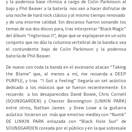
y la poderosa base rítmica a cargo de Colin Parkinson al
bajo y Phil Beaver a la batería nos van a hacer disfrutar de
una noche de hard rock clásico y al mismo tiempo renovado
y de una enorme calidad. Sin descanso fueron sonando los
temas de sus dos discos para, tras interpretar “Black Magic”
del álbum “Inglorious II”, dejar que se explayaran en un solo
conjunto que no dúo la columna vertebral de la banda o sea
el contundente bajo de Colin Parkinson y la poderosa
batería de Phil Beaver.
De nuevo con toda la banda en el escenario atacan “Taking
the Blame” que, al menos a mí, me recuerda a DEEP
PURPLE, y tras “I Got a Feeling” llegaría un set acústico
dedicado a los músicos que se fueron recientemente. En
recuerdo a los desaparecidos David Bowie, Chris Cornell
(SOUNDGARDEN) y Chester Bennington (LINKIN PARK)
entre otros, Nathan James y Drew Lowe a la guitarra
acústica hicieron un más que emotivo medley con “Numb”
DE LINKIN PARK enlazada con “Black Hole Sun” de
SOUNDGARDEN coreada por el público y en la que sobresale