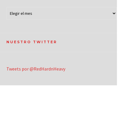
NUESTRO TWITTER
Tweets por @RedHardnHeavy