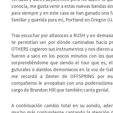
conocía, me gusta venir a estas nuevas bandas si
para siempre y en este caso se han ganado una
familiar y querida para mí, Portland en Oregon (U.
Tras escuchar por altavoces a RUSH y en demasia
te permitían ver por dónde caminabas hacía pri
OTHERS cogieron sus instrumentos y nos dieron un
fueron a saco en los pocos minutos con los q
sorprendiéndome que siendo el tour que es, el
guturales o alaridos demoniacos en la voz de Ga
me recordó a Dexter de OFFSPRING por esas
compañeros le arropaban con una poderosísima b
cargo de Brandon Hill que también canta genial.
A continuación cambio total en su sonido, ad
mucho más contundente captando la atención de 