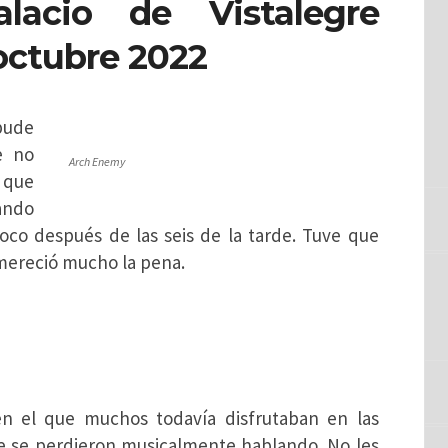
cio de Vistalegre
octubre 2022
pude
e no
Arch Enemy
 que
ando
co después de las seis de la tarde. Tuve que
mereció mucho la pena.
 en el que muchos todavía disfrutaban en las
ue se perdieron musicalmente hablando. No les