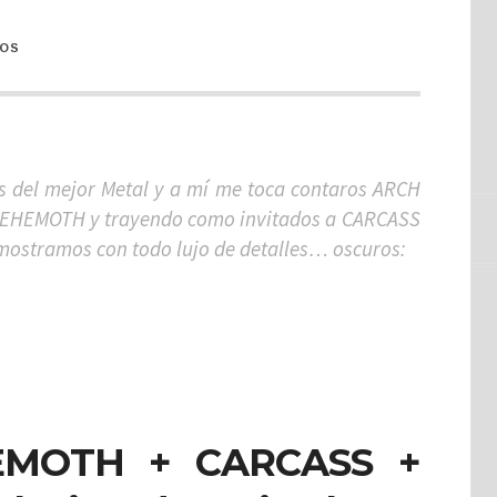
TOS
s del mejor Metal y a mí me toca contaros ARCH
BEHEMOTH y trayendo como invitados a CARCASS
ostramos con todo lujo de detalles… oscuros:
MOTH + CARCASS +