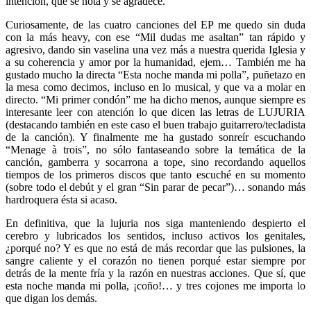
intención, que se nota y se agradece.
Curiosamente, de las cuatro canciones del EP me quedo sin duda
con la más heavy, con ese “Mil dudas me asaltan” tan rápido y
agresivo, dando sin vaselina una vez más a nuestra querida Iglesia y
a su coherencia y amor por la humanidad, ejem… También me ha
gustado mucho la directa “Esta noche manda mi polla”, puñetazo en
la mesa como decimos, incluso en lo musical, y que va a molar en
directo. “Mi primer condón” me ha dicho menos, aunque siempre es
interesante leer con atención lo que dicen las letras de LUJURIA
(destacando también en este caso el buen trabajo guitarrero/tecladista
de la canción). Y finalmente me ha gustado sonreír escuchando
“Menage à trois”, no sólo fantaseando sobre la temática de la
canción, gamberra y socarrona a tope, sino recordando aquellos
tiempos de los primeros discos que tanto escuché en su momento
(sobre todo el debút y el gran “Sin parar de pecar”)… sonando más
hardroquera ésta si acaso.
En definitiva, que la lujuria nos siga manteniendo despierto el
cerebro y lubricados los sentidos, incluso activos los genitales,
¿porqué no? Y es que no está de más recordar que las pulsiones, la
sangre caliente y el corazón no tienen porqué estar siempre por
detrás de la mente fría y la razón en nuestras acciones. Que sí, que
esta noche manda mi polla, ¡coño!… y tres cojones me importa lo
que digan los demás.