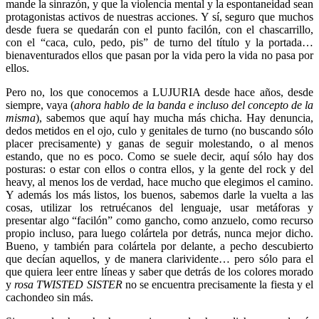
mande la sinrazón, y que la violencia mental y la espontaneidad sean
protagonistas activos de nuestras acciones. Y sí, seguro que muchos
desde fuera se quedarán con el punto facilón, con el chascarrillo,
con el “caca, culo, pedo, pis” de turno del título y la portada…
bienaventurados ellos que pasan por la vida pero la vida no pasa por
ellos.
Pero no, los que conocemos a LUJURIA desde hace años, desde
siempre, vaya (
ahora hablo de la banda e incluso del concepto de la
misma
), sabemos que aquí hay mucha más chicha. Hay denuncia,
dedos metidos en el ojo, culo y genitales de turno (no buscando sólo
placer precisamente) y ganas de seguir molestando, o al menos
estando, que no es poco. Como se suele decir, aquí sólo hay dos
posturas: o estar con ellos o contra ellos, y la gente del rock y del
heavy, al menos los de verdad, hace mucho que elegimos el camino.
Y además los más listos, los buenos, sabemos darle la vuelta a las
cosas, utilizar los retruécanos del lenguaje, usar metáforas y
presentar algo “facilón” como gancho, como anzuelo, como recurso
propio incluso, para luego colártela por detrás, nunca mejor dicho.
Bueno, y también para colártela por delante, a pecho descubierto
que decían aquellos, y de manera clarividente… pero sólo para el
que quiera leer entre líneas y saber que detrás de los colores morado
y
rosa TWISTED SISTER
no se encuentra precisamente la fiesta y el
cachondeo sin más.