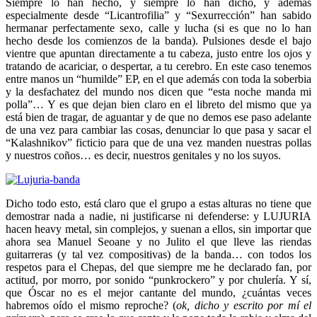
Siempre lo han hecho, y siempre lo han dicho, y además
especialmente desde “Licantrofilia” y “Sexurrección” han sabido
hermanar perfectamente sexo, calle y lucha (si es que no lo han
hecho desde los comienzos de la banda). Pulsiones desde el bajo
vientre que apuntan directamente a tu cabeza, justo entre los ojos y
tratando de acariciar, o despertar, a tu cerebro. En este caso tenemos
entre manos un “humilde” EP, en el que además con toda la soberbia
y la desfachatez del mundo nos dicen que “esta noche manda mi
polla”… Y es que dejan bien claro en el libreto del mismo que ya
está bien de tragar, de aguantar y de que no demos ese paso adelante
de una vez para cambiar las cosas, denunciar lo que pasa y sacar el
“Kalashnikov” ficticio para que de una vez manden nuestras pollas
y nuestros coños… es decir, nuestros genitales y no los suyos.
Dicho todo esto, está claro que el grupo a estas alturas no tiene que
demostrar nada a nadie, ni justificarse ni defenderse: y LUJURIA
hacen heavy metal, sin complejos, y suenan a ellos, sin importar que
ahora sea Manuel Seoane y no Julito el que lleve las riendas
guitarreras (y tal vez compositivas) de la banda… con todos los
respetos para el Chepas, del que siempre me he declarado fan, por
actitud, por morro, por sonido “punkrockero” y por chulería. Y sí,
que Óscar no es el mejor cantante del mundo, ¿cuántas veces
habremos oído el mismo reproche? (
ok, dicho y escrito por mí el