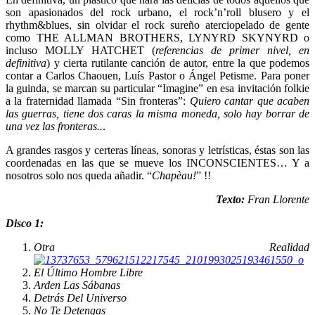
son apasionados del rock urbano, el rock’n’roll blusero y el
rhythm&blues, sin olvidar el rock sureño aterciopelado de gente
como THE ALLMAN BROTHERS, LYNYRD SKYNYRD o
incluso MOLLY HATCHET (
referencias de primer nivel, en
definitiva
) y cierta rutilante canción de autor, entre la que podemos
contar a Carlos Chaouen, Luís Pastor o Ángel Petisme. Para poner
la guinda, se marcan su particular “Imagine” en esa invitación folkie
a la fraternidad llamada “Sin fronteras”:
Quiero cantar que acaben
las guerras, tiene dos caras la misma moneda, solo hay borrar de
una vez las fronteras..
.
A grandes rasgos y certeras líneas, sonoras y letrísticas, éstas son las
coordenadas en las que se mueve los INCONSCIENTES… Y a
nosotros solo nos queda añadir. “
Chapèau!
” !!
Texto:
Fran Llorente
Disco 1:
Otra Realidad
El Último Hombre Libre
Arden Las Sábanas
Detrás Del Universo
No Te Detengas