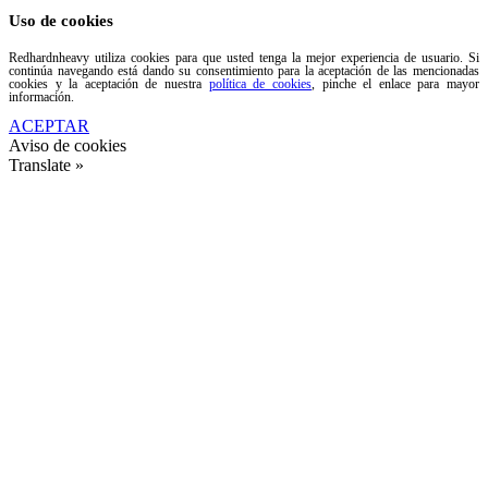
Uso de cookies
Redhardnheavy utiliza cookies para que usted tenga la mejor experiencia de usuario. Si
continúa navegando está dando su consentimiento para la aceptación de las mencionadas
cookies y la aceptación de nuestra
política de cookies
, pinche el enlace para mayor
información.
ACEPTAR
Aviso de cookies
Translate »