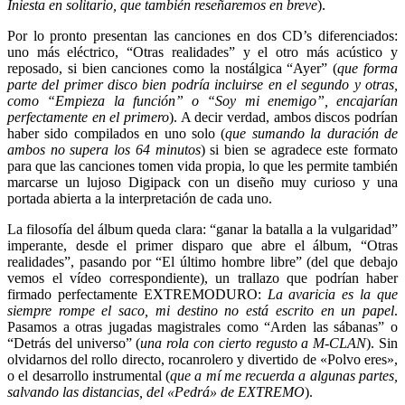
Iniesta en solitario, que también reseñaremos en breve
).
Por lo pronto presentan las canciones en dos CD’s diferenciados:
uno más eléctrico, “Otras realidades” y el otro más acústico y
reposado, si bien canciones como la nostálgica “Ayer” (
que forma
parte del primer disco bien podría incluirse en el segundo y otras,
como “Empieza la función” o “Soy mi enemigo”, encajarían
perfectamente en el primero
). A decir verdad, ambos discos podrían
haber sido compilados en uno solo (
que
sumando la duración de
ambos no supera los 64 minutos
) si bien se agradece este formato
para que las canciones tomen vida propia, lo que les permite también
marcarse un lujoso Digipack con un diseño muy curioso y una
portada abierta a la interpretación de cada uno.
La filosofía del álbum queda clara: “ganar la batalla a la vulgaridad”
imperante, desde el primer disparo que abre el álbum, “Otras
realidades”, pasando por “El último hombre libre” (del que debajo
vemos el vídeo correspondiente), un trallazo que podrían haber
firmado perfectamente EXTREMODURO:
La avaricia es la que
siempre rompe el saco, mi destino no está escrito en un papel
.
Pasamos a otras jugadas magistrales como “Arden las sábanas” o
“Detrás del universo” (
una rola con cierto regusto a M-CLAN
). Sin
olvidarnos del rollo directo, rocanrolero y divertido de «Polvo eres»,
o el desarrollo instrumental (
que a mí me recuerda a algunas partes,
salvando las distancias, del «Pedrá» de EXTREMO
).