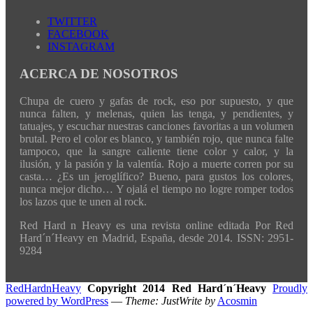
TWITTER
FACEBOOK
INSTAGRAM
ACERCA DE NOSOTROS
Chupa de cuero y gafas de rock, eso por supuesto, y que
nunca falten, y melenas, quien las tenga, y pendientes, y
tatuajes, y escuchar nuestras canciones favoritas a un volumen
brutal. Pero el color es blanco, y también rojo, que nunca falte
tampoco, que la sangre caliente tiene color y calor, y la
ilusión, y la pasión y la valentía. Rojo a muerte corren por su
casta… ¿Es un jeroglífico? Bueno, para gustos los colores,
nunca mejor dicho… Y ojalá el tiempo no logre romper todos
los lazos que te unen al rock.
Red Hard n Heavy es una revista online editada Por Red
Hard´n´Heavy en Madrid, España, desde 2014. ISSN: 2951-
9284
RedHardnHeavy
Copyright 2014 Red Hard´n´Heavy
Proudly
powered by WordPress
—
Theme: JustWrite by
Acosmin