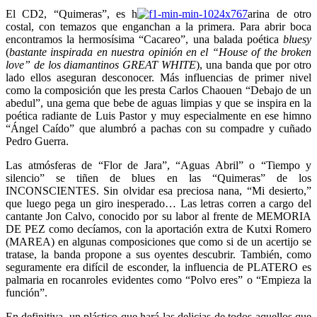
El CD2, “Quimeras”, es h
arina de otro
costal, con temazos que enganchan a la primera. Para abrir boca
encontramos la hermosísima “Cacareo”, una balada poética
bluesy
(
bastante inspirada en nuestra opinión en el “House of the broken
love” de los diamantinos GREAT WHITE
), una banda que por otro
lado ellos aseguran desconocer. Más influencias de primer nivel
como la composición que les presta Carlos Chaouen “Debajo de un
abedul”, una gema que bebe de aguas limpias y que se inspira en la
poética radiante de Luis Pastor y muy especialmente en ese himno
“Ángel Caído” que alumbró a pachas con su compadre y cuñado
Pedro Guerra.
Las atmósferas de “Flor de Jara”, “Aguas Abril” o “Tiempo y
silencio” se tiñen de blues en las “Quimeras” de los
INCONSCIENTES. Sin olvidar esa preciosa nana, “Mi desierto,”
que luego pega un giro inesperado… Las letras corren a cargo del
cantante Jon Calvo, conocido por su labor al frente de MEMORIA
DE PEZ como decíamos, con la aportación extra de Kutxi Romero
(MAREA) en algunas composiciones que como si de un acertijo se
tratase, la banda propone a sus oyentes descubrir. También, como
seguramente era difícil de esconder, la influencia de PLATERO es
palmaria en rocanroles evidentes como “Polvo eres” o “Empieza la
función”.
En definitiva, un plástico que hará las delicias de todos aquellos que