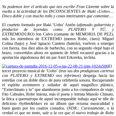
Ya podemos leer el artículo que nos escribe Fran Llorente sobre la
vuelta a la actividad de los INCONSCIENTES de Iñaki «Uoho»…
Disco doble y con mucho rollo y cosas interesantes que comentar…
El cuarteto formado por Iñaki ‘Uoho’ Antón (
afamado guitarrista y
productor de leyendas como PLATERO Y TÚ, y
EXTREMODURO
) Jon Calvo (cantante de MEMORIA DE PEZ),
más los miembros de EXTREMO (menos Robe, claro): Miguel
Colina (bajo) y José Ignacio Cantera (batería), vuelven a emerger
con fuerza, tras diez años de barbecho, con su segundo elepé bajo el
brazo, convertidos ahora en quinteto de febril rocanrol gracias a la
aportación algodonosa del sin par Aiert Erkoreka, teclista.
El
tercer proyecto musical de ‘Uoho’ (
tras sus dos prodigiosas carreras
con PLATERO y EXTREMO nos referimos
) despega hacia las
estrellas con un doble disco de pura orfebrería sonora. Recuperando
el espíritu aventurero y soñador de aquel magnífico plástico,
“Extrechinato y tu” que alumbraron junto a los compañeros de viaje,
Fito Cabrales, Robe Iniesta, más el poeta y letrista Manolo Chinato,
la lírica a quemarropa de aquel incomparable trabajo aquí se tiñe de
delicioso
rhythm&blues
en un álbum que rezuma musicalidad y
buen gusto por los cuatros costados. (
NDR.: Curiosamente, o la
verdad es que no tanto, sale a la vez que el nuevo trabajo de Robe