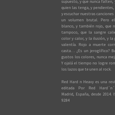
supuesto, y que nunca falten,
quien las tenga, y pendientes, 
y escuchar nuestras canciones 
un volumen brutal. Pero el
blanco, y también rojo, que n
tampoco, que la sangre cali
color y calor, y la ilusión, y la
valentía. Rojo a muerte cor
casta… ¿Es un jeroglífico? B
gustos los colores, nunca me
Y ojalá el tiempo no logre ro
los lazos que te unen al rock.
Red Hard n Heavy es una revi
editada Por Red Hard´n´
Madrid, España, desde 2014. I
9284