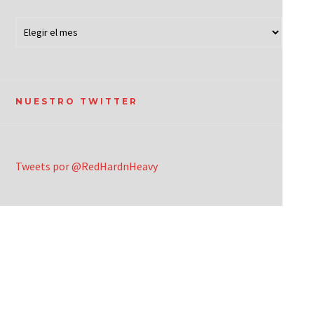
NUESTRO TWITTER
Tweets por @RedHardnHeavy