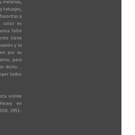
 y melenas,
y tatuajes,
favoritas a
 color es
unca falte
ente tiene
 pasión y la
ren por su
ueno, para
jor dicho…
mper todos
sta online
Heavy en
SSN: 2951-