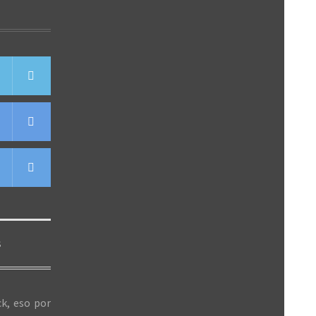
S
k, eso por