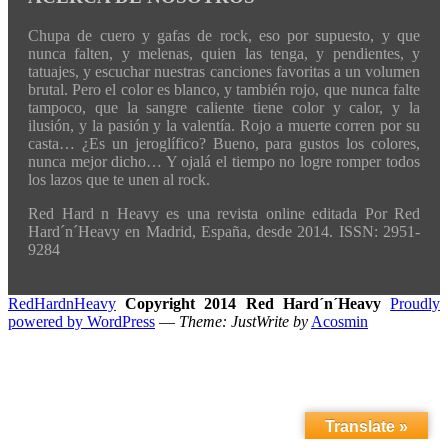
Chupa de cuero y gafas de rock, eso por supuesto, y que
nunca falten, y melenas, quien las tenga, y pendientes, y
tatuajes, y escuchar nuestras canciones favoritas a un volumen
brutal. Pero el color es blanco, y también rojo, que nunca falte
tampoco, que la sangre caliente tiene color y calor, y la
ilusión, y la pasión y la valentía. Rojo a muerte corren por su
casta… ¿Es un jeroglífico? Bueno, para gustos los colores,
nunca mejor dicho… Y ojalá el tiempo no logre romper todos
los lazos que te unen al rock.
Red Hard n Heavy es una revista online editada Por Red
Hard´n´Heavy en Madrid, España, desde 2014. ISSN: 2951-
9284
RedHardnHeavy
Copyright 2014 Red Hard´n´Heavy
Proudly
powered by WordPress
—
Theme: JustWrite by
Acosmin
Translate »