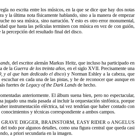
egla no escrita entre los músicos, en la que se dice que hay dos notas
mera y la última nota físicamente hablando, sino a la manera de empezar
cuche no sea música, sino narración. Y esto es otro error monumental,
idad que hasta las películas terminen con música en vez de con guión,
a percepción del resultado final del disco.
Lands,
del escritor alemán Markus Heitz, que incluso ha participado en
ca de la
Guerra de los treinta años,
en el siglo XVII. Precisamente una
, y al que han dedicado el disco
) y Norman Eshley a la cabeza, que
 escuchar en cada una de las pistas, y he de reconocer que aunque en
más fuertes de
Legacy of the Dark Lands
de hecho.
omentadas anteriormente. El álbum suena bien, pero no espectacular,
ha jugado una mala pasada al incluir la orquestación sinfónica, porque
aber instrumentación eléctrica, tal vez tendrían que haber contado con
os conocimientos y técnicas correspondiente a ambos campos.
ENSIFERUM, GRAVE DIGGER, BRAINSTORM, EASY RIDER o ANGELUS
el todo por algunos detalles, como una figura central que queda casi
ndo, a priori secundaria en la imagen.