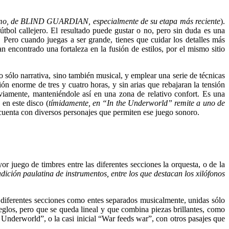
smo, de BLIND GUARDIAN, especialmente de su etapa más reciente
).
útbol callejero. El resultado puede gustar o no, pero sin duda es una
 Pero cuando juegas a ser grande, tienes que cuidar los detalles más
encontrado una fortaleza en la fusión de estilos, por el mismo sitio
sólo narrativa, sino también musical, y emplear una serie de técnicas
 enorme de tres y cuatro horas, y sin arias que rebajaran la tensión
viamente, manteniéndole así en una zona de relativo confort. Es una
en este disco (
tímidamente, en “In the Underworld” remite a uno de
 cuenta con diversos personajes que permiten ese juego sonoro.
juego de timbres entre las diferentes secciones la orquesta, o de la
ición paulatina de instrumentos, entre los que destacan los xilófonos
diferentes secciones como entes separados musicalmente, unidas sólo
rreglos, pero que se queda lineal y que combina piezas brillantes, como
derworld”, o la casi inicial “War feeds war”, con otros pasajes que