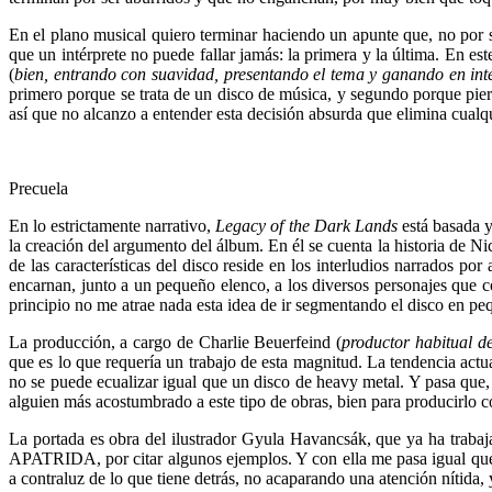
En el plano musical quiero terminar haciendo un apunte que, no por se
que un intérprete no puede fallar jamás: la primera y la última. En es
(
bien, entrando con suavidad, presentando el tema y ganando en int
primero porque se trata de un disco de música, y segundo porque pier
así que no alcanzo a entender esta decisión absurda que elimina cualq
Precuela
En lo estrictamente narrativo,
Legacy of the Dark Lands
está basada y
la creación del argumento del álbum. En él se cuenta la historia de N
de las características del disco reside en los interludios narrados po
encarnan, junto a un pequeño elenco, a los diversos personajes que 
principio no me atrae nada esta idea de ir segmentando el disco en pe
La producción, a cargo de Charlie Beuerfeind (
productor habitual d
que es lo que requería un trabajo de esta magnitud. La tendencia actu
no se puede ecualizar igual que un disco de heavy metal. Y pasa que, 
alguien más acostumbrado a este tipo de obras, bien para producirlo
La portada es obra del ilustrador Gyula Havancsák, que y
APATRIDA, por citar algunos ejemplos. Y con ella me pasa igual que 
a contraluz de lo que tiene detrás, no acaparando una atención nítida