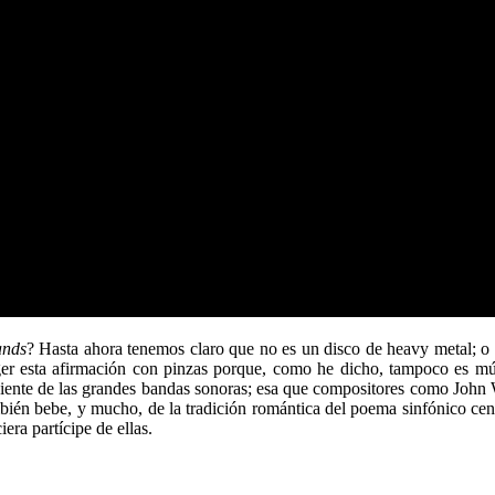
ands
? Hasta ahora tenemos claro que no es un disco de heavy metal; o
er esta afirmación con pinzas porque, como he dicho, tampoco es mús
eciente de las grandes bandas sonoras; esa que compositores como Joh
bién bebe, y mucho, de la tradición romántica del poema sinfónico cen
era partícipe de ellas.