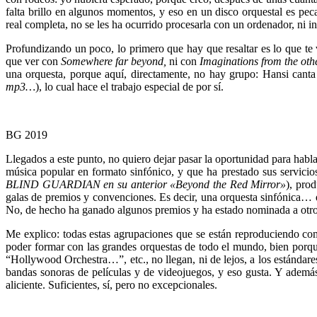
falta brillo en algunos momentos, y eso en un disco orquestal es peca
real completa, no se les ha ocurrido procesarla con un ordenador, ni i
Profundizando un poco, lo primero que hay que resaltar es lo que
que ver con
Somewhere far beyond,
ni con
Imaginations from the ot
una orquesta, porque aquí, directamente, no hay grupo: Hansi canta
mp3…
), lo cual hace el trabajo especial de por sí.
BG 2019
Llegados a este punto, no quiero dejar pasar la oportunidad para 
música popular en formato sinfónico, y que ha prestado sus servicios 
BLIND GUARDIAN en su anterior «Beyond the Red Mirror»
), prod
galas de premios y convenciones. Es decir, una orquesta sinfónica… 
No, de hecho ha ganado algunos premios y ha estado nominada a otros
Me explico: todas estas agrupaciones que se están reproduciendo co
poder formar con las grandes orquestas de todo el mundo, bien porqu
“Hollywood Orchestra…”, etc., no llegan, ni de lejos, a los estándar
bandas sonoras de películas y de videojuegos, y eso gusta. Y además
aliciente. Suficientes, sí, pero no excepcionales.