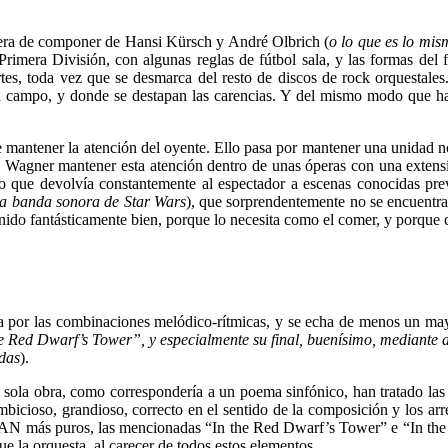
anera de componer de Hansi Kürsch y André Olbrich (
o lo que es lo mi
Primera División, con algunas reglas de fútbol sala, y las formas del f
es, toda vez que se desmarca del resto de discos de rock orquestales.
a campo, y donde se destapan las carencias. Y del mismo modo que han 
 mantener la atención del oyente. Ello pasa por mantener una unidad no 
Wagner mantener esta atención dentro de unas óperas con una extensión
so que devolvía constantemente al espectador a escenas conocidas pre
la banda sonora de Star Wars
), que sorprendentemente no se encuentra 
enido fantásticamente bien, porque lo necesita como el comer, y porque
por las combinaciones melódico-rítmicas, y se echa de menos un mayor 
he Red Dwarf’s Tower”, y especialmente su final, buenísimo, mediante ad
das
).
sola obra, como correspondería a un poema sinfónico, han tratado las 
o ambicioso, grandioso, correcto en el sentido de la composición y los a
 más puros, las mencionadas “In the Red Dwarf’s Tower” e “In the Un
 la orquesta, al carecer de todos estos elementos.