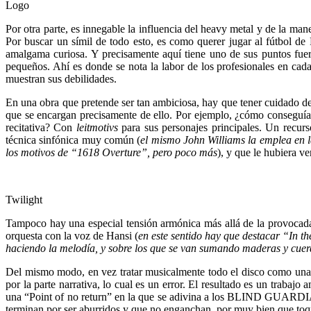
Logo
Por otra parte, es innegable la influencia del heavy metal y de la m
Por buscar un símil de todo esto, es como querer jugar al fútbol de 
amalgama curiosa. Y precisamente aquí tiene uno de sus puntos fuert
pequeños. Ahí es donde se nota la labor de los profesionales en cad
muestran sus debilidades.
En una obra que pretende ser tan ambiciosa, hay que tener cuidado de
que se encargan precisamente de ello. Por ejemplo, ¿cómo conseguía 
recitativa? Con
leitmotivs
para sus personajes principales. Un recur
técnica sinfónica muy común (
el mismo John Williams la emplea en 
los motivos de “1618 Overture”, pero poco más
), y que le hubiera v
Twilight
Tampoco hay una especial tensión armónica más allá de la provocada 
orquesta con la voz de Hansi (
en este sentido hay que destacar “In t
haciendo la melodía, y sobre los que se van sumando maderas y cuer
Del mismo modo, en vez tratar musicalmente todo el disco como una 
por la parte narrativa, lo cual es un error. El resultado es un trabaj
una “Point of no return” en la que se adivina a los BLIND GUARDIAN
terminan por ser aburridos y que no enganchan, por muy bien que toque