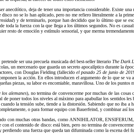
r anecdótico, deja de tener una importancia considerable. Existe una r
te disco no se lo han aplicado, pero no me refiero literalmente a la pri
ensidad
) y de terminarlo, porque han decidido que lo último que se es
de toda la fuerza con la que llega a los últimos segundos. No es casual
uier resto de emoción y estímulo sensorial, y que merma tremendamente l
 pretende ser una precuela musicada del best-seller literario
The Dark 
icolas, un mercenario que guarda un secreto apocalíptico durante la épo
r actores, con Douglas Fielding (fallecido
el pasado 25 de junio de 2019
componen la acción. En ellos introducen el argumento de lo que se va a
queñas piezas, su labor es encomiable, maravillosa. Uno de los puntos 
e los alemanes
), no termina de convencerme por muchas de las cosas c
al de poner todos los niveles al máximo para apabullar los sentidos les 
cuando la tensión sube, tiende a la distorsión. Sabiendo que no iba a h
 completamente, o para formar equipo con Bauerfeind, y combinar así l
a ha trabajado con muchas otras bandas, como ANNIHILATOR, 
con el contenido de disco: está bien, pero no termina de convencerme d
, y perdiendo una fuerza que queda tan difuminada como la escena del fo