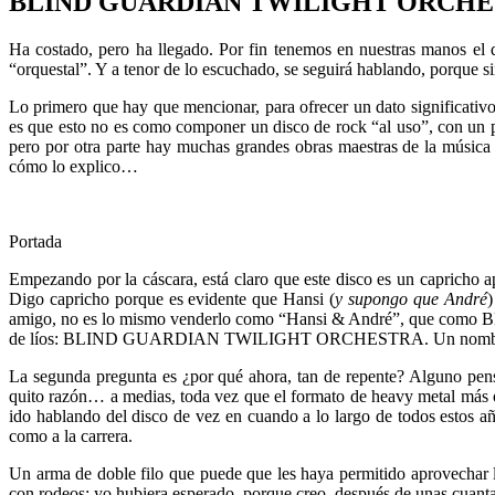
BLIND GUARDIAN TWILIGHT ORCHE
Ha costado, pero ha llegado. Por fin tenemos en nuestras manos e
“orquestal”. Y a tenor de lo escuchado, se seguirá hablando, porque s
Lo primero que hay que mencionar, para ofrecer un dato significativo
es que esto no es como componer un disco de rock “al uso”, con un p
pero por otra parte hay muchas grandes obras maestras de la músic
cómo lo explico…
Portada
Empezando por la cáscara, está claro que este disco es un capricho apa
Digo capricho porque es evidente que Hansi (
y supongo que André
)
amigo, no es lo mismo venderlo como “Hansi & André”, que como BL
de líos: BLIND GUARDIAN TWILIGHT ORCHESTRA. Un nombre que, a
La segunda pregunta es ¿por qué ahora, tan de repente? Alguno pensa
quito razón… a medias, toda vez que el formato de heavy metal más o
ido hablando del disco de vez en cuando a lo largo de todos estos a
como a la carrera.
Un arma de doble filo que puede que les haya permitido aprovechar 
con rodeos: yo hubiera esperado, porque creo, después de unas cuanta