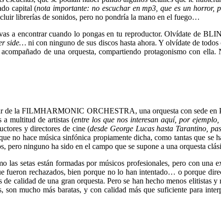
do capital (
nota importante: no escuchar en mp3, que es un horror, p
ncluir librerías de sonidos, pero no pondría la mano en el fuego…
 te vas a encontrar cuando lo pongas en tu reproductor. Olvídate de
her side…
ni con ninguno de sus discos hasta ahora. Y olvídate de todo
 acompañado de una orquesta, compartiendo protagonismo con ella. No 
hablar de la FILMHARMONIC ORCHESTRA, una orquesta con sede en Prag
a multitud de artistas (
entre los que nos interesan aquí, por e
uctores y directores de cine (
desde George Lucas hasta Tarantino, pas
que no hace música sinfónica propiamente dicha, como tantas que se han
, pero ninguno ha sido en el campo que se supone a una orquesta clási
mo las setas están formadas por músicos profesionales, pero con una 
e fueron rechazados, bien porque no lo han intentado… o porque direct
es de calidad de una gran orquesta. Pero se han hecho menos elitistas 
, son mucho más baratas, y con calidad más que suficiente para interpr