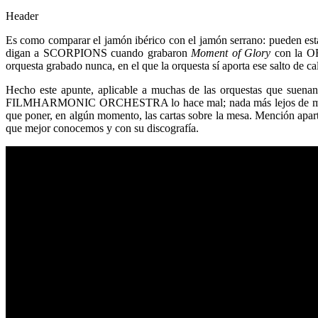
Header
Es como comparar el jamón ibérico con el jamón serrano: pueden esta
digan a SCORPIONS cuando grabaron
Moment of Glory
con la
orquesta grabado nunca, en el que la orquesta sí aporta ese salto de c
Hecho este apunte, aplicable a muchas de las orquestas que suenan
FILMHARMONIC ORCHESTRA lo hace mal; nada más lejos de mi inte
que poner, en algún momento, las cartas sobre la mesa. Mención ap
que mejor conocemos y con su discografía.