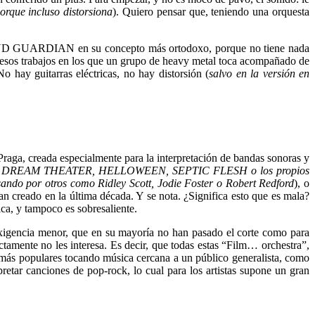
orque incluso distorsiona
). Quiero pensar que, teniendo una orquesta
 BLIND GUARDIAN en su concepto más ortodoxo, porque no tiene nada
s esos trabajos en los que un grupo de heavy metal toca acompañado de
hay guitarras eléctricas, no hay distorsión (
salvo en la versión en
a, creada especialmente para la interpretación de bandas sonoras y
jemplo, DREAM THEATER, HELLOWEEN, SEPTIC FLESH o los propios
ando por otros como Ridley Scott, Jodie Foster o Robert Redford
), o
 creado en la última década. Y se nota. ¿Significa esto que es mala?
ca, y tampoco es sobresaliente.
exigencia menor, que en su mayoría no han pasado el corte como para
amente no les interesa. Es decir, que todas estas “Film… orchestra”,
y más populares tocando música cercana a un público generalista, como
etar canciones de pop-rock, lo cual para los artistas supone un gran