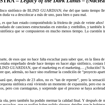
STRA –
Legacy of the Dark Lands – (
Nuclea
l disco sinfónico de BLIND GUARDIAN; ése del que tanto tiempo lleva
in duda va a descolocar a más de uno, para bien o para mal.
, es que han estado componiéndolo la friolera de ¡más de veinte años! 
uñado de canciones estructuradas en estrofas y estribillos, y tambié
a sinfónica que se compusieron en mucho menos tiempo. La cuestión in
rte, de esos que no hace falta escuchar para saber que, en la línea de 
 estaba empeñado desde hace tiempo en hacer algo sinfónico, costara l
IND GUARDIAN, que el marketing es el marketing… ¿Solución? Sacarlo
demás, no hace sino reafirmar la condición de “proyecto aparte
rá que, después de 23 años, no es “tan de repente”, pero la sensación
rquesta sinfónica está viviendo un momento de expansión, pero eso no
ños, pero con cuentagotas, y sorprende que el proceso se haya aceler
la ola, pero también ha podido mermar la calidad final. Y después de 
s escuchas, que se podían haber pulido algunos detalles que le hubieran