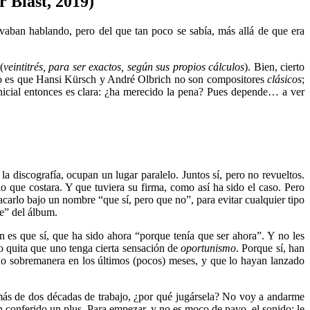
r Blast, 2019)
ban hablando, pero del que tan poco se sabía, más allá de que era
(
veintitrés, para ser exactos, según sus propios cálculos
). Bien, cierto
n lo es que Hansi Kürsch y André Olbrich no son compositores
clásicos
;
icial entonces es clara: ¿ha merecido la pena? Pues depende… a ver
la discografía, ocupan un lugar paralelo. Juntos sí, pero no revueltos.
o que costara. Y que tuviera su firma, como así ha sido el caso. Pero
 bajo un nombre “que sí, pero que no”, para evitar cualquier tipo
” del álbum.
 es que sí, que ha sido ahora “porque tenía que ser ahora”. Y no les
 quita que uno tenga cierta sensación de
oportunismo
. Porque sí, han
ado sobremanera en los últimos (pocos) meses, y que lo hayan lanzado
más de dos décadas de trabajo, ¿por qué jugársela? No voy a andarme
 conferido un plus. Para empezar, y no es moco de pavo, el sonido: le