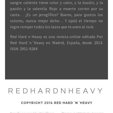
sangre caliente tiene color y calor, y la ilusión, y la
pasión y la valentía. Rojo a muerte corren por su
casta… ¿Es un jeroglífico? Bueno, para gustos los
colores, nunca mejor dicho… Y ojalá el tiempo no
logre romper todos los lazos que te unen al rock.
Red Hard n Heavy es una revista online editada Por
Red Hard´n´Heavy en Madrid, España, desde 2014.
ISSN: 2951-9284
REDHARDNHEAVY
COPYRIGHT 2014 RED HARD´N´HEAVY