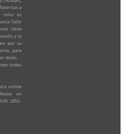
y tatuajes,
favoritas a
 color es
unca falte
ente tiene
 pasión y la
ren por su
ueno, para
jor dicho…
mper todos
sta online
Heavy en
SSN: 2951-