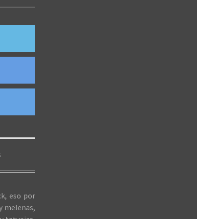
S
k, eso por
 y melenas,