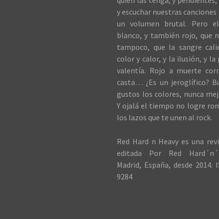
quien las tenga, y pendientes, 
y escuchar nuestras canciones 
un volumen brutal. Pero el
blanco, y también rojo, que n
tampoco, que la sangre cali
color y calor, y la ilusión, y la
valentía. Rojo a muerte cor
casta… ¿Es un jeroglífico? B
gustos los colores, nunca me
Y ojalá el tiempo no logre ro
los lazos que te unen al rock.
Red Hard n Heavy es una revi
editada Por Red Hard´n´
Madrid, España, desde 2014. I
9284