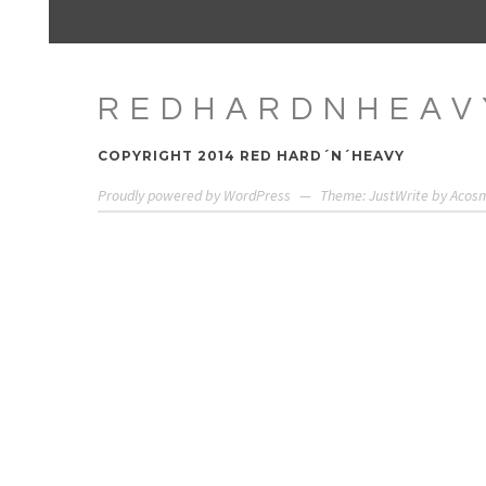
REDHARDNHEAV
COPYRIGHT 2014 RED HARD´N´HEAVY
Proudly powered by WordPress
—
Theme: JustWrite by
Acos