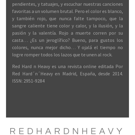
pendientes, y tatuajes, y escuchar nuestras canciones
favoritas a un volumen brutal. Pero el color es blanco,
y también rojo, que nunca falte tampoco, que la
sangre caliente tiene color y calor, y la ilusión, y la
pasión y la valentía. Rojo a muerte corren por su
casta… ¿Es un jeroglífico? Bueno, para gustos los
colores, nunca mejor dicho… Y ojalá el tiempo no
logre romper todos los lazos que te unen al rock.
Red Hard n Heavy es una revista online editada Por
Red Hard´n´Heavy en Madrid, España, desde 2014.
ISSN: 2951-9284
REDHARDNHEAVY