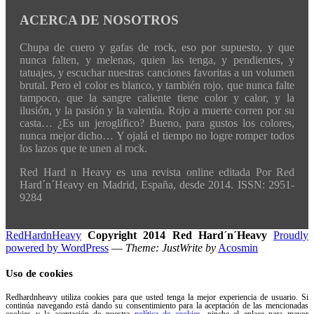
ACERCA DE NOSOTROS
Chupa de cuero y gafas de rock, eso por supuesto, y que
nunca falten, y melenas, quien las tenga, y pendientes, y
tatuajes, y escuchar nuestras canciones favoritas a un volumen
brutal. Pero el color es blanco, y también rojo, que nunca falte
tampoco, que la sangre caliente tiene color y calor, y la
ilusión, y la pasión y la valentía. Rojo a muerte corren por su
casta… ¿Es un jeroglífico? Bueno, para gustos los colores,
nunca mejor dicho… Y ojalá el tiempo no logre romper todos
los lazos que te unen al rock.
Red Hard n Heavy es una revista online editada Por Red
Hard´n´Heavy en Madrid, España, desde 2014. ISSN: 2951-
9284
RedHardnHeavy
Copyright 2014 Red Hard´n´Heavy
Proudly
powered by WordPress
—
Theme: JustWrite by
Acosmin
Uso de cookies
Redhardnheavy utiliza cookies para que usted tenga la mejor experiencia de usuario. Si
continúa navegando está dando su consentimiento para la aceptación de las mencionadas
cookies y la aceptación de nuestra
política de cookies
, pinche el enlace para mayor