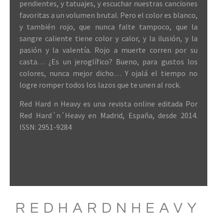
pendientes, y tatuajes, y escuchar nuestras canciones
favoritas a un volumen brutal. Pero el color es blanco,
y también rojo, que nunca falte tampoco, que la
sangre caliente tiene color y calor, y la ilusión, y la
pasión y la valentía. Rojo a muerte corren por su
casta… ¿Es un jeroglífico? Bueno, para gustos los
colores, nunca mejor dicho… Y ojalá el tiempo no
logre romper todos los lazos que te unen al rock.
Red Hard n Heavy es una revista online editada Por
Red Hard´n´Heavy en Madrid, España, desde 2014.
ISSN: 2951-9284
REDHARDNHEAVY