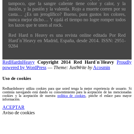
tampoco, que la sangre caliente tiene color y calor, y la
ilusión, y la pasión y la valentía. Rojo a muerte corren por su
casta… ¿Es un jeroglífico? Bueno, para gustos los colores,
nunca mejor dicho… Y ojalá el tiempo no logre romper todos
los lazos que te unen al rock.
Red Hard n Heavy es una revista online editada Por Red
Hard´n´Heavy en Madrid, España, desde 2014. ISSN: 2951-
9284
RedHardnHeavy
Copyright 2014 Red Hard´n´Heavy
Proudly
powered by WordPress
—
Theme: JustWrite by
Acosmin
Uso de cookies
Redhardnheavy utiliza cookies para que usted tenga la mejor experiencia de usuario. Si
continúa navegando está dando su consentimiento para la aceptación de las mencionadas
cookies y la aceptación de nuestra
política de cookies
, pinche el enlace para mayor
información.
ACEPTAR
Aviso de cookies