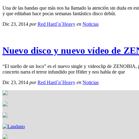
Una de las bandas que más nos ha llamado la atención sin duda en
y que editaban hace pocas semanas fantástico disco debút.
Dic 23, 2014
por
Red Hard´n´Heavy
en
Noticias
Nuevo disco y nuevo vídeo de ZE
“El sueño de un loco” es el nuevo single y videoclip de ZENOBIA, pe
concreto narra el terror infundido por Hitler y nos habla de que
Dic 23, 2014
por
Red Hard´n´Heavy
en
Noticias