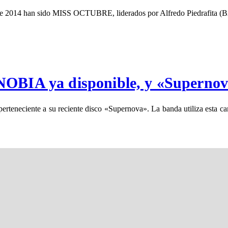
 este 2014 han sido MISS OCTUBRE, liderados por Alfredo Piedrafit
NOBIA ya disponible, y «Supernov
rteneciente a su reciente disco «Supernova». La banda utiliza esta can