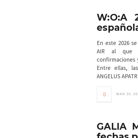
W:O:A 2
española
En este 2026 se
AIR al que v
confirmaciones 
Entre ellas, 
ANGELUS APATR
MAR 20, 20
GALIA M
fechas p