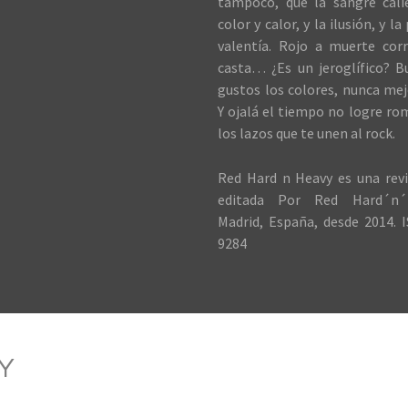
tampoco, que la sangre cali
color y calor, y la ilusión, y la
valentía. Rojo a muerte cor
casta… ¿Es un jeroglífico? B
gustos los colores, nunca me
Y ojalá el tiempo no logre ro
los lazos que te unen al rock.
Red Hard n Heavy es una revi
editada Por Red Hard´n´
Madrid, España, desde 2014. I
9284
Y