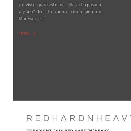
previstos para este mes. ¿Se te ha pasado
alguno? Nos lo cuenta como siempre
Mar Fuertes:
(más…)
REDHARDNHEAV
COPYRIGHT 2014 RED HARD´N´HEAVY