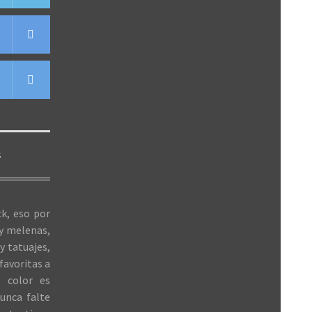
S
k, eso por
 y melenas,
y tatuajes,
favoritas a
 color es
unca falte