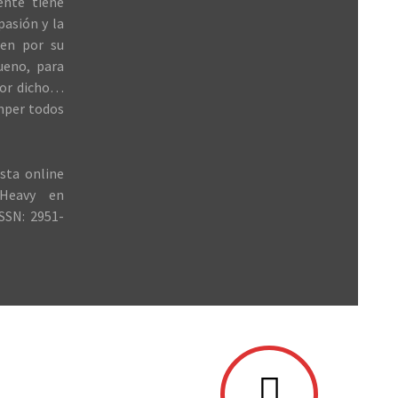
ente tiene
 pasión y la
ren por su
ueno, para
jor dicho…
mper todos
sta online
Heavy en
SSN: 2951-