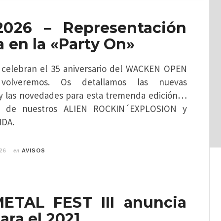
026 – Representación
 en la «Party On»
 celebran el 35 aniversario del WACKEN OPEN
olveremos. Os detallamos las nuevas
y las novedades para esta tremenda edición…
las de nuestros ALIEN ROCKIN´EXPLOSION y
IDA.
en
26
AVISOS
ETAL FEST III anuncia
ara el 2021