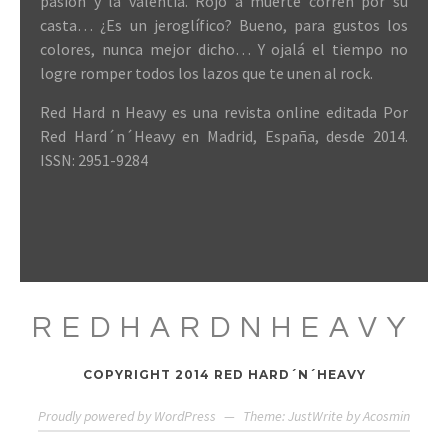
pasión y la valentía. Rojo a muerte corren por su
casta… ¿Es un jeroglífico? Bueno, para gustos los
colores, nunca mejor dicho… Y ojalá el tiempo no
logre romper todos los lazos que te unen al rock.
Red Hard n Heavy es una revista online editada Por
Red Hard´n´Heavy en Madrid, España, desde 2014.
ISSN: 2951-9284
REDHARDNHEAVY
COPYRIGHT 2014 RED HARD´N´HEAVY
Proudly powered by WordPress
—
Theme: JustWrite by
Acosmin