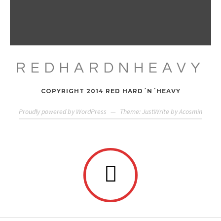
REDHARDNHEAVY
COPYRIGHT 2014 RED HARD´N´HEAVY
Proudly powered by WordPress
—
Theme: JustWrite by
Acosmin