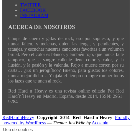
TWITTER
FACEBOOK
INSTAGRAM
ACERCA DE NOSOTROS
Chupa de cuero y gafas de rock, eso por supuesto, y que
nunca falten, y melenas, quien las tenga, y pendientes, y
tatuajes, y escuchar nuestras canciones favoritas a un volumen
brutal. Pero el color es blanco, y también rojo, que nunca falte
tampoco, que la sangre caliente tiene color y calor, y la
ilusión, y la pasión y la valentía. Rojo a muerte corren por su
casta… ¿Es un jeroglífico? Bueno, para gustos los colores,
nunca mejor dicho… Y ojalá el tiempo no logre romper todos
los lazos que te unen al rock.
Red Hard n Heavy es una revista online editada Por Red
Hard´n´Heavy en Madrid, España, desde 2014. ISSN: 2951-
9284
RedHardnHeavy
Copyright 2014 Red Hard´n´Heavy
Proudly
powered by WordPress
—
Theme: JustWrite by
Acosmin
Uso de cookies