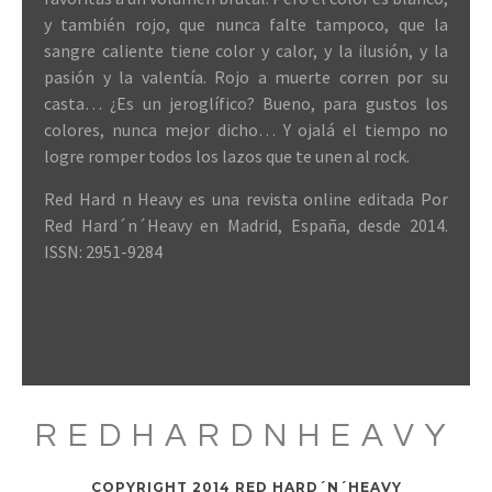
y también rojo, que nunca falte tampoco, que la
sangre caliente tiene color y calor, y la ilusión, y la
pasión y la valentía. Rojo a muerte corren por su
casta… ¿Es un jeroglífico? Bueno, para gustos los
colores, nunca mejor dicho… Y ojalá el tiempo no
logre romper todos los lazos que te unen al rock.
Red Hard n Heavy es una revista online editada Por
Red Hard´n´Heavy en Madrid, España, desde 2014.
ISSN: 2951-9284
REDHARDNHEAVY
COPYRIGHT 2014 RED HARD´N´HEAVY