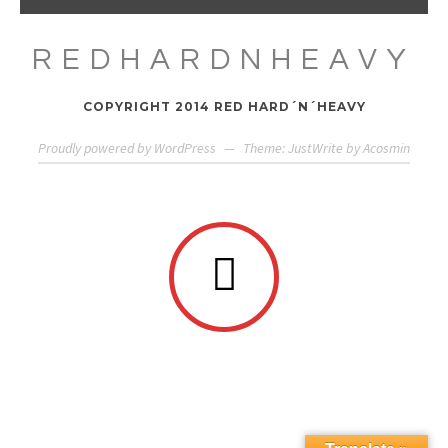
REDHARDNHEAVY
COPYRIGHT 2014 RED HARD´N´HEAVY
Proudly powered by WordPress
—
Theme: JustWrite by
Acosmin