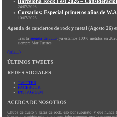
Barcelona Rock Fest 2026 – Consideracion
24/07/2026
Corsarios: Especial primeros años de W.A.
10/07/2026
Agenda de conciertos de rock y metal (Agosto 26) 
Tras la
agenda de Julio
, ya estamos 100% metidos en 2026 
siempre Mar Fuertes:
(más…)
ÚLTIMOS TWEETS
REDES SOCIALES
TWITTER
FACEBOOK
INSTAGRAM
ACERCA DE NOSOTROS
Chupa de cuero y gafas de rock, eso por supuesto, y que nunca fal
blanco, y también rojo, que nunca falte tampoco, que la sangre cali