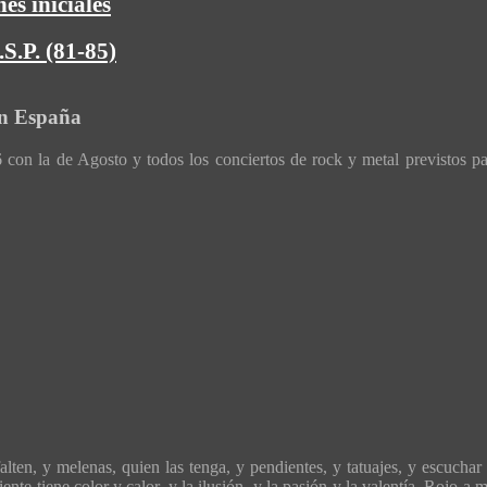
es iniciales
S.P. (81-85)
en España
con la de Agosto y todos los conciertos de rock y metal previstos p
ten, y melenas, quien las tenga, y pendientes, y tatuajes, y escuchar 
ente tiene color y calor, y la ilusión, y la pasión y la valentía. Rojo 