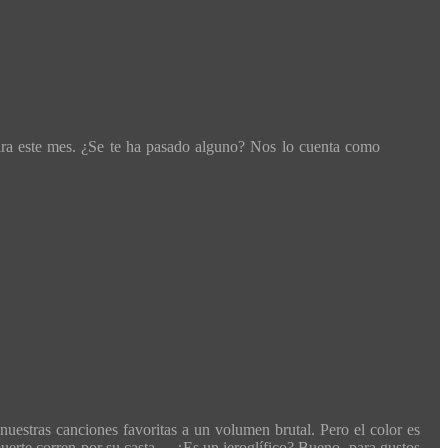
ara este mes. ¿Se te ha pasado alguno? Nos lo cuenta como
nuestras canciones favoritas a un volumen brutal. Pero el color es
a muerte corren por su casta… ¿Es un jeroglífico? Bueno, para gustos