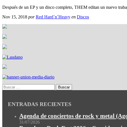
Después de un EP y un disco completo, THEM editan un nuevo traba
Nov 15, 2018
por
Red Hard´n´Heavy
en
Discos
ENTRADAS RECIENTES
Agenda de conciertos de rock y metal (Ag
31/07/2026