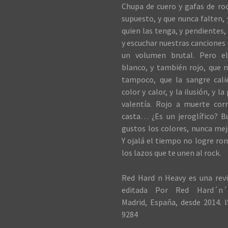
Chupa de cuero y gafas de roc
supuesto, y que nunca falten,
quien las tenga, y pendientes, 
y escuchar nuestras canciones 
un volumen brutal. Pero el
blanco, y también rojo, que n
tampoco, que la sangre cali
color y calor, y la ilusión, y la
valentía. Rojo a muerte cor
casta… ¿Es un jeroglífico? B
gustos los colores, nunca me
Y ojalá el tiempo no logre ro
los lazos que te unen al rock.
Red Hard n Heavy es una revi
editada Por Red Hard´n´
Madrid, España, desde 2014. I
9284