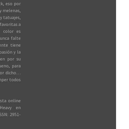
k, eso por
 y melenas,
y tatuajes,
favoritas a
 color es
unca falte
ente tiene
 pasión y la
ren por su
ueno, para
jor dicho…
mper todos
sta online
Heavy en
SSN: 2951-