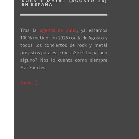
ROCK Y METAL (AGOSTO 26)
EN ESPAÑA
Tras la
agenda de Julio
, ya estamos
100% metidos en 2026 con la de Agosto y
todos los conciertos de rock y metal
previstos para este mes. ¿Se te ha pasado
alguno? Nos lo cuenta como siempre
Mar Fuertes:
(más…)