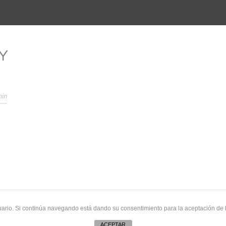
Y
min
uario. Si continúa navegando está dando su consentimiento para la aceptación de
ACEPTAR