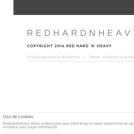
REDHARDNHEAV
COPYRIGHT 2014 RED HARD´N´HEAVY
Proudly powered by WordPress
—
Theme: JustWrite by
Acos
Uso de cookies
Redhardnheavy utiliza cookies para que usted tenga la mejor experiencia de us
el enlace para mayor información.