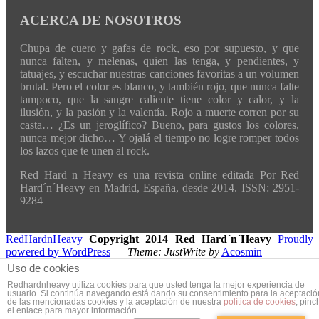
ACERCA DE NOSOTROS
Chupa de cuero y gafas de rock, eso por supuesto, y que
nunca falten, y melenas, quien las tenga, y pendientes, y
tatuajes, y escuchar nuestras canciones favoritas a un volumen
brutal. Pero el color es blanco, y también rojo, que nunca falte
tampoco, que la sangre caliente tiene color y calor, y la
ilusión, y la pasión y la valentía. Rojo a muerte corren por su
casta… ¿Es un jeroglífico? Bueno, para gustos los colores,
nunca mejor dicho… Y ojalá el tiempo no logre romper todos
los lazos que te unen al rock.
Red Hard n Heavy es una revista online editada Por Red
Hard´n´Heavy en Madrid, España, desde 2014. ISSN: 2951-
9284
RedHardnHeavy
Copyright 2014 Red Hard´n´Heavy
Proudly
powered by WordPress
—
Theme: JustWrite by
Acosmin
Uso de cookies
Redhardnheavy utiliza cookies para que usted tenga la mejor experiencia de
usuario. Si continúa navegando está dando su consentimiento para la aceptació
de las mencionadas cookies y la aceptación de nuestra
política de cookies
, pinc
el enlace para mayor información.