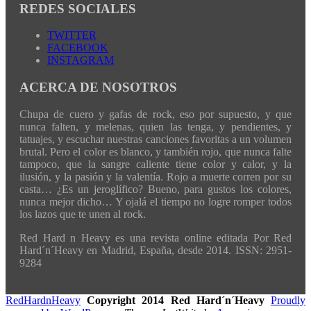
REDES SOCIALES
TWITTER
FACEBOOK
INSTAGRAM
ACERCA DE NOSOTROS
Chupa de cuero y gafas de rock, eso por supuesto, y que
nunca falten, y melenas, quien las tenga, y pendientes, y
tatuajes, y escuchar nuestras canciones favoritas a un volumen
brutal. Pero el color es blanco, y también rojo, que nunca falte
tampoco, que la sangre caliente tiene color y calor, y la
ilusión, y la pasión y la valentía. Rojo a muerte corren por su
casta… ¿Es un jeroglífico? Bueno, para gustos los colores,
nunca mejor dicho… Y ojalá el tiempo no logre romper todos
los lazos que te unen al rock.
Red Hard n Heavy es una revista online editada Por Red
Hard´n´Heavy en Madrid, España, desde 2014. ISSN: 2951-
9284
RedHardnHeavy
Copyright 2014 Red Hard´n´Heavy
Proudly