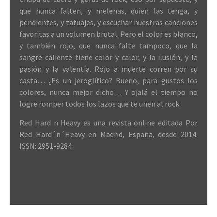
que nunca falten, y melenas, quien las tenga, y
pendientes, y tatuajes, y escuchar nuestras canciones
favoritas a un volumen brutal. Pero el color es blanco,
y también rojo, que nunca falte tampoco, que la
sangre caliente tiene color y calor, y la ilusión, y la
pasión y la valentía. Rojo a muerte corren por su
casta… ¿Es un jeroglífico? Bueno, para gustos los
colores, nunca mejor dicho… Y ojalá el tiempo no
logre romper todos los lazos que te unen al rock.
Red Hard n Heavy es una revista online editada Por
Red Hard´n´Heavy en Madrid, España, desde 2014.
ISSN: 2951-9284