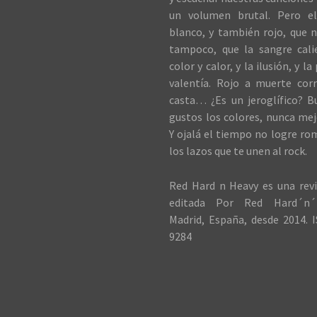
un volumen brutal. Pero el
blanco, y también rojo, que n
tampoco, que la sangre cali
color y calor, y la ilusión, y la
valentía. Rojo a muerte cor
casta… ¿Es un jeroglífico? B
gustos los colores, nunca me
Y ojalá el tiempo no logre ro
los lazos que te unen al rock.
Red Hard n Heavy es una revi
editada Por Red Hard´n´
Madrid, España, desde 2014. I
9284