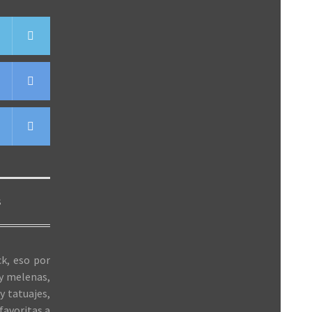
S
k, eso por
 y melenas,
y tatuajes,
favoritas a