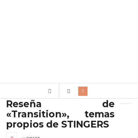
Archivo de la etiqueta:
Stingers
Reseña de
«Transition», temas
propios de STINGERS
en