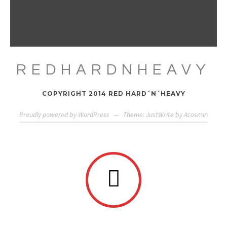
REDHARDNHEAVY
COPYRIGHT 2014 RED HARD´N´HEAVY
Proudly powered by WordPress
—
Theme: JustWrite by
Acosmin