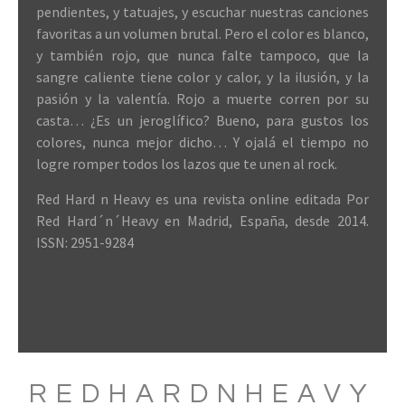
pendientes, y tatuajes, y escuchar nuestras canciones
favoritas a un volumen brutal. Pero el color es blanco,
y también rojo, que nunca falte tampoco, que la
sangre caliente tiene color y calor, y la ilusión, y la
pasión y la valentía. Rojo a muerte corren por su
casta… ¿Es un jeroglífico? Bueno, para gustos los
colores, nunca mejor dicho… Y ojalá el tiempo no
logre romper todos los lazos que te unen al rock.
Red Hard n Heavy es una revista online editada Por
Red Hard´n´Heavy en Madrid, España, desde 2014.
ISSN: 2951-9284
REDHARDNHEAVY