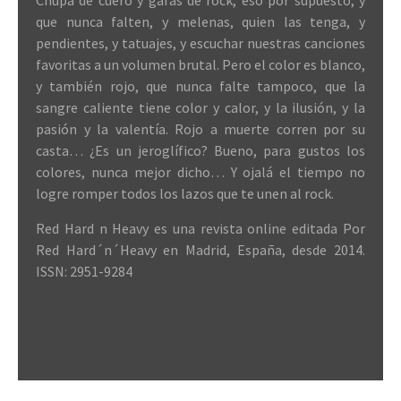
Chupa de cuero y gafas de rock, eso por supuesto, y
que nunca falten, y melenas, quien las tenga, y
pendientes, y tatuajes, y escuchar nuestras canciones
favoritas a un volumen brutal. Pero el color es blanco,
y también rojo, que nunca falte tampoco, que la
sangre caliente tiene color y calor, y la ilusión, y la
pasión y la valentía. Rojo a muerte corren por su
casta… ¿Es un jeroglífico? Bueno, para gustos los
colores, nunca mejor dicho… Y ojalá el tiempo no
logre romper todos los lazos que te unen al rock.
Red Hard n Heavy es una revista online editada Por
Red Hard´n´Heavy en Madrid, España, desde 2014.
ISSN: 2951-9284