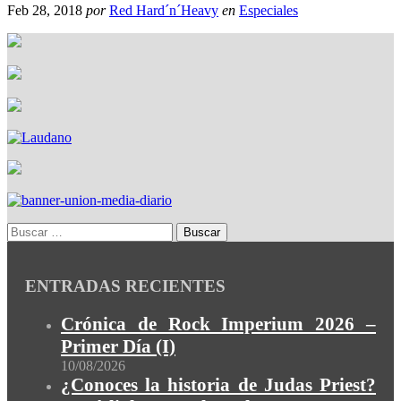
Feb 28, 2018
por
Red Hard´n´Heavy
en
Especiales
ENTRADAS RECIENTES
Crónica de Rock Imperium 2026 –
Primer Día (I)
10/08/2026
¿Conoces la historia de Judas Priest?