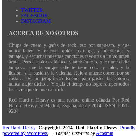
TWITTER
FACEBOOK
INSTAGRAM
ACERCA DE NOSOTROS
Chupa de cuero y gafas de rock, eso por supuesto, y que
nunca falten, y melenas, quien las tenga, y pendientes, y
tatuajes, y escuchar nuestras canciones favoritas a un volumen
brutal. Pero el color es blanco, y también rojo, que nunca falte
tampoco, que la sangre caliente tiene color y calor, y la
ilusión, y la pasión y la valentía. Rojo a muerte corren por su
casta… ¿Es un jeroglífico? Bueno, para gustos los colores,
nunca mejor dicho… Y ojalá el tiempo no logre romper todos
los lazos que te unen al rock.
Red Hard n Heavy es una revista online editada Por Red
Hard´n´Heavy en Madrid, España, desde 2014. ISSN: 2951-
9284
RedHardnHeavy
Copyright 2014 Red Hard´n´Heavy
Proudly
powered by WordPress
—
Theme: JustWrite by
Acosmin