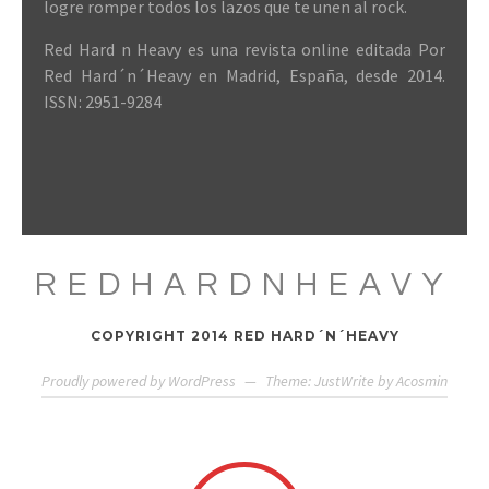
logre romper todos los lazos que te unen al rock.
Red Hard n Heavy es una revista online editada Por
Red Hard´n´Heavy en Madrid, España, desde 2014.
ISSN: 2951-9284
REDHARDNHEAVY
COPYRIGHT 2014 RED HARD´N´HEAVY
Proudly powered by WordPress
—
Theme: JustWrite by
Acosmin