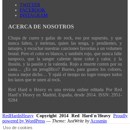
TWITTER
FACEBOOK
INSTAGRAM
ACERCA DE NOSOTROS
Chupa de cuero y gafas de rock, eso por supuesto, y que
nunca falten, y melenas, quien las tenga, y pendientes, y
tatuajes, y escuchar nuestras canciones favoritas a un volumen
brutal. Pero el color es blanco, y también rojo, que nunca falte
tampoco, que la sangre caliente tiene color y calor, y la
ilusión, y la pasión y la valentía. Rojo a muerte corren por su
casta… ¿Es un jeroglífico? Bueno, para gustos los colores,
nunca mejor dicho… Y ojalá el tiempo no logre romper todos
los lazos que te unen al rock.
Red Hard n Heavy es una revista online editada Por Red
Hard´n´Heavy en Madrid, España, desde 2014. ISSN: 2951-
9284
RedHardnHeavy
Copyright 2014 Red Hard´n´Heavy
Proudly
powered by WordPress
—
Theme: JustWrite by
Acosmin
Uso de cookies