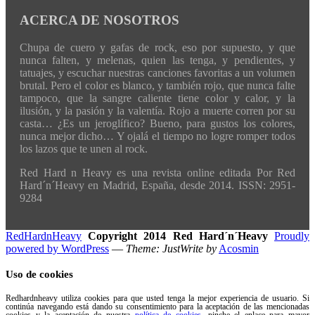
ACERCA DE NOSOTROS
Chupa de cuero y gafas de rock, eso por supuesto, y que
nunca falten, y melenas, quien las tenga, y pendientes, y
tatuajes, y escuchar nuestras canciones favoritas a un volumen
brutal. Pero el color es blanco, y también rojo, que nunca falte
tampoco, que la sangre caliente tiene color y calor, y la
ilusión, y la pasión y la valentía. Rojo a muerte corren por su
casta… ¿Es un jeroglífico? Bueno, para gustos los colores,
nunca mejor dicho… Y ojalá el tiempo no logre romper todos
los lazos que te unen al rock.
Red Hard n Heavy es una revista online editada Por Red
Hard´n´Heavy en Madrid, España, desde 2014. ISSN: 2951-
9284
RedHardnHeavy
Copyright 2014 Red Hard´n´Heavy
Proudly
powered by WordPress
—
Theme: JustWrite by
Acosmin
Uso de cookies
Redhardnheavy utiliza cookies para que usted tenga la mejor experiencia de usuario. Si
continúa navegando está dando su consentimiento para la aceptación de las mencionadas
cookies y la aceptación de nuestra
política de cookies
, pinche el enlace para mayor