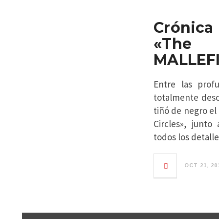
Crónica
«The 
MALLEF
Entre las prof
totalmente des
tiñó de negro e
Circles», junt
todos los detal
OCT 21, 20