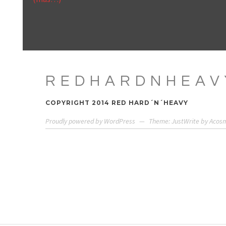
REDHARDNHEAV
COPYRIGHT 2014 RED HARD´N´HEAVY
Proudly powered by WordPress
—
Theme: JustWrite by
Acos