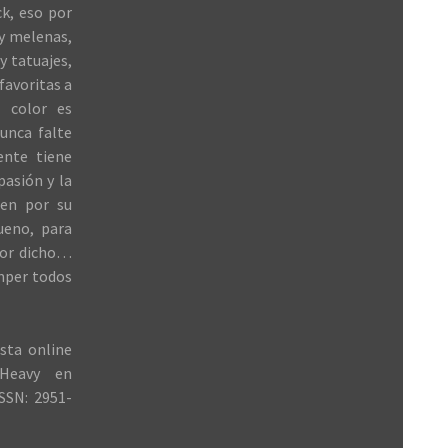
k, eso por
 y melenas,
y tatuajes,
favoritas a
 color es
unca falte
ente tiene
 pasión y la
ren por su
ueno, para
jor dicho…
mper todos
sta online
Heavy en
SSN: 2951-