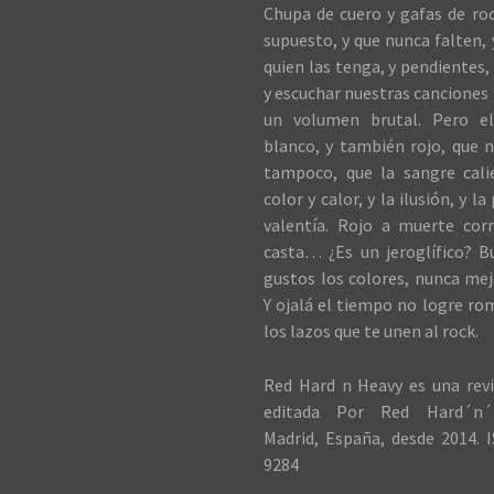
Chupa de cuero y gafas de roc
supuesto, y que nunca falten,
quien las tenga, y pendientes, 
y escuchar nuestras canciones 
un volumen brutal. Pero el
blanco, y también rojo, que n
tampoco, que la sangre cali
color y calor, y la ilusión, y la
valentía. Rojo a muerte cor
casta… ¿Es un jeroglífico? B
gustos los colores, nunca me
Y ojalá el tiempo no logre ro
los lazos que te unen al rock.
Red Hard n Heavy es una revi
editada Por Red Hard´n´
Madrid, España, desde 2014. I
9284