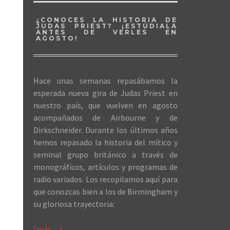
¿CONOCES LA HISTORIA DE
JUDAS PRIEST? ¡ESTÚDIALA
ANTES DE VERLES EN
AGOSTO!
Hace unas semanas repasábamos la
esperada nueva gira de Judas Priest en
nuestro país, que vuelven en agosto
acompañados de Airbourne y de
Dirkschneider. Durante los últimos años
hemos repasado la historia del mítico y
seminal grupo británico a través de
monográficos, artículos y programas de
radio variados. Los recopilamos aquí para
que conozcas bien a los de Birmingham y
su gloriosa trayectoria:
(más…)