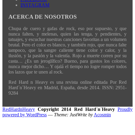
INSTAGRAM
ACERCA DE NOSOTROS
Chupa de cuero y gafas de rock, eso por supuesto, y que
nunca falten, y melenas, quien las tenga, y pendientes, y
tatuajes, y escuchar nuestras canciones favoritas a un volumen
brutal. Pero el color es blanco, y también rojo, que nunca falte
tampoco, que la sangre caliente tiene color y calor, y la
ilusión, y la pasión y la valentía. Rojo a muerte corren por su
casta… ¿Es un jeroglífico? Bueno, para gustos los colores,
nunca mejor dicho… Y ojalá el tiempo no logre romper todos
los lazos que te unen al rock.
Red Hard n Heavy es una revista online editada Por Red
Hard´n´Heavy en Madrid, España, desde 2014. ISSN: 2951-
9284
RedHardnHeavy
Copyright 2014 Red Hard´n´Heavy
Proudly
powered by WordPress
—
Theme: JustWrite by
Acosmin