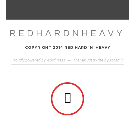
REDHARDNHEAVY
COPYRIGHT 2014 RED HARD´N´HEAVY
Proudly powered by WordPress
—
Theme: JustWrite by
Acosmin