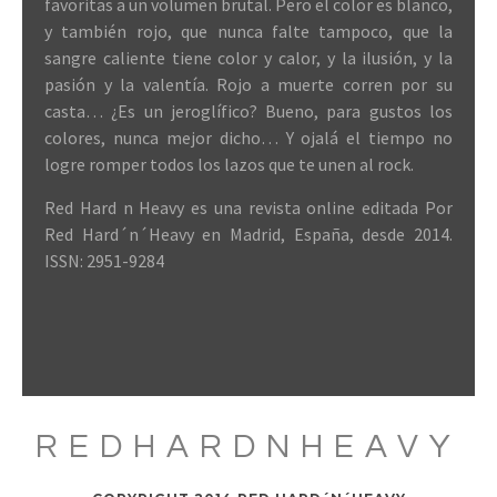
favoritas a un volumen brutal. Pero el color es blanco,
y también rojo, que nunca falte tampoco, que la
sangre caliente tiene color y calor, y la ilusión, y la
pasión y la valentía. Rojo a muerte corren por su
casta… ¿Es un jeroglífico? Bueno, para gustos los
colores, nunca mejor dicho… Y ojalá el tiempo no
logre romper todos los lazos que te unen al rock.
Red Hard n Heavy es una revista online editada Por
Red Hard´n´Heavy en Madrid, España, desde 2014.
ISSN: 2951-9284
REDHARDNHEAVY