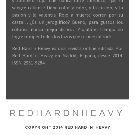
y también rojo, que nunca falte tampoco, que la
sangre caliente tiene color y calor, y la ilusión, y la
pasión y la valentía. Rojo a muerte corren por su
casta… ¿Es un jeroglífico? Bueno, para gustos los
colores, nunca mejor dicho… Y ojalá el tiempo no
logre romper todos los lazos que te unen al rock.
Red Hard n Heavy es una revista online editada Por
Red Hard´n´Heavy en Madrid, España, desde 2014.
ISSN: 2951-9284
REDHARDNHEAVY
COPYRIGHT 2014 RED HARD´N´HEAVY