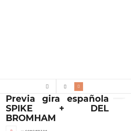
Archivo de la etiqueta:
RM Music Concerts
Previa gira española
SPIKE + DEL
BROMHAM
en