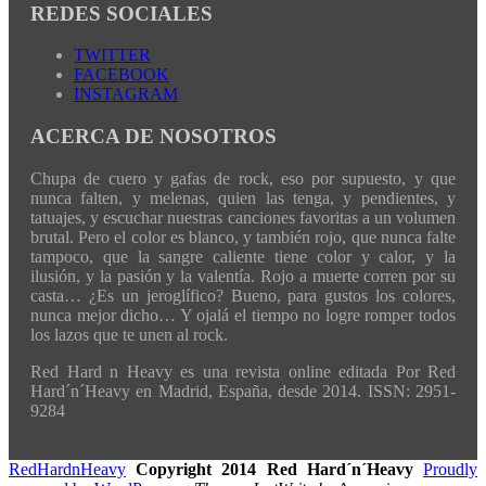
REDES SOCIALES
TWITTER
FACEBOOK
INSTAGRAM
ACERCA DE NOSOTROS
Chupa de cuero y gafas de rock, eso por supuesto, y que
nunca falten, y melenas, quien las tenga, y pendientes, y
tatuajes, y escuchar nuestras canciones favoritas a un volumen
brutal. Pero el color es blanco, y también rojo, que nunca falte
tampoco, que la sangre caliente tiene color y calor, y la
ilusión, y la pasión y la valentía. Rojo a muerte corren por su
casta… ¿Es un jeroglífico? Bueno, para gustos los colores,
nunca mejor dicho… Y ojalá el tiempo no logre romper todos
los lazos que te unen al rock.
Red Hard n Heavy es una revista online editada Por Red
Hard´n´Heavy en Madrid, España, desde 2014. ISSN: 2951-
9284
RedHardnHeavy
Copyright 2014 Red Hard´n´Heavy
Proudly