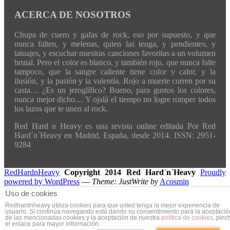
ACERCA DE NOSOTROS
Chupa de cuero y gafas de rock, eso por supuesto, y que
nunca falten, y melenas, quien las tenga, y pendientes, y
tatuajes, y escuchar nuestras canciones favoritas a un volumen
brutal. Pero el color es blanco, y también rojo, que nunca falte
tampoco, que la sangre caliente tiene color y calor, y la
ilusión, y la pasión y la valentía. Rojo a muerte corren por su
casta… ¿Es un jeroglífico? Bueno, para gustos los colores,
nunca mejor dicho… Y ojalá el tiempo no logre romper todos
los lazos que te unen al rock.
Red Hard n Heavy es una revista online editada Por Red
Hard´n´Heavy en Madrid, España, desde 2014. ISSN: 2951-
9284
RedHardnHeavy
Copyright 2014 Red Hard´n´Heavy
Proudly
powered by WordPress
—
Theme: JustWrite by
Acosmin
Uso de cookies
Redhardnheavy utiliza cookies para que usted tenga la mejor experiencia de
usuario. Si continúa navegando está dando su consentimiento para la aceptació
de las mencionadas cookies y la aceptación de nuestra
política de cookies
, pinc
el enlace para mayor información.