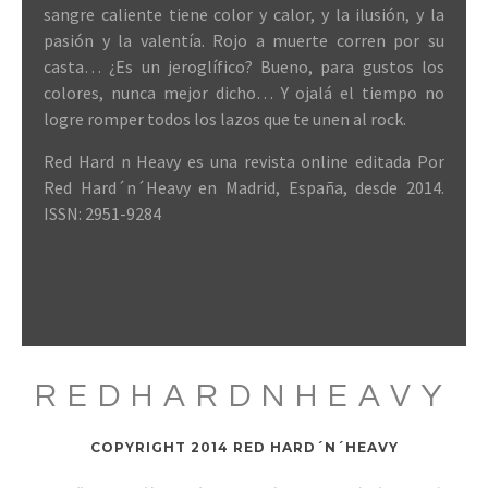
sangre caliente tiene color y calor, y la ilusión, y la
pasión y la valentía. Rojo a muerte corren por su
casta… ¿Es un jeroglífico? Bueno, para gustos los
colores, nunca mejor dicho… Y ojalá el tiempo no
logre romper todos los lazos que te unen al rock.
Red Hard n Heavy es una revista online editada Por
Red Hard´n´Heavy en Madrid, España, desde 2014.
ISSN: 2951-9284
REDHARDNHEAVY
COPYRIGHT 2014 RED HARD´N´HEAVY