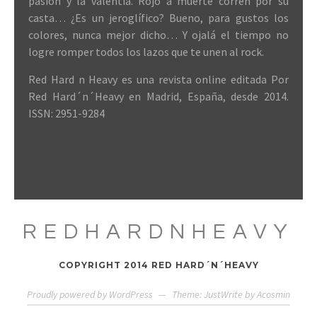
pasión y la valentía. Rojo a muerte corren por su
casta… ¿Es un jeroglífico? Bueno, para gustos los
colores, nunca mejor dicho… Y ojalá el tiempo no
logre romper todos los lazos que te unen al rock.
Red Hard n Heavy es una revista online editada Por
Red Hard´n´Heavy en Madrid, España, desde 2014.
ISSN: 2951-9284
REDHARDNHEAVY
COPYRIGHT 2014 RED HARD´N´HEAVY
Proudly powered by WordPress
—
Theme: JustWrite by
Acosmin