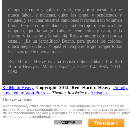
Chupa de cuero y gafas de rock, eso por supuesto, y que
nunca falten, y melenas, quien las tenga, y pendientes, y
tatuajes, y escuchar nuestras canciones favoritas a un volumen
brutal. Pero el color es blanco, y también rojo, que nunca falte
tampoco, que la sangre caliente tiene color y calor, y la
ilusión, y la pasión y la valentía. Rojo a muerte corren por su
casta… ¿Es un jeroglífico? Bueno, para gustos los colores,
nunca mejor dicho… Y ojalá el tiempo no logre romper todos
los lazos que te unen al rock.
Red Hard n Heavy es una revista online editada Por Red
Hard´n´Heavy en Madrid, España, desde 2014. ISSN: 2951-
9284
RedHardnHeavy
Copyright 2014 Red Hard´n´Heavy
Proudly
powered by WordPress
—
Theme: JustWrite by
Acosmin
Uso de cookies
Redhardnheavy utiliza cookies para que usted tenga la mejor experiencia de
usuario. Si continúa navegando está dando su consentimiento para la aceptació
de las mencionadas cookies y la aceptación de nuestra
política de cookies
, pinc
el enlace para mayor información.
ACEPTAR
Translate »