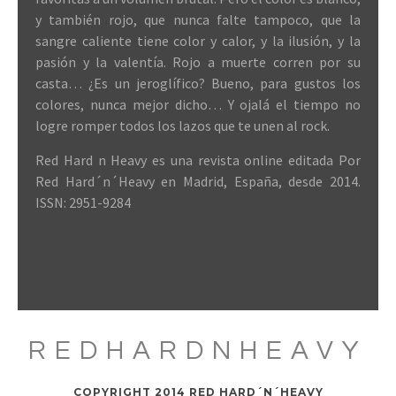
y también rojo, que nunca falte tampoco, que la
sangre caliente tiene color y calor, y la ilusión, y la
pasión y la valentía. Rojo a muerte corren por su
casta… ¿Es un jeroglífico? Bueno, para gustos los
colores, nunca mejor dicho… Y ojalá el tiempo no
logre romper todos los lazos que te unen al rock.
Red Hard n Heavy es una revista online editada Por
Red Hard´n´Heavy en Madrid, España, desde 2014.
ISSN: 2951-9284
REDHARDNHEAVY
COPYRIGHT 2014 RED HARD´N´HEAVY