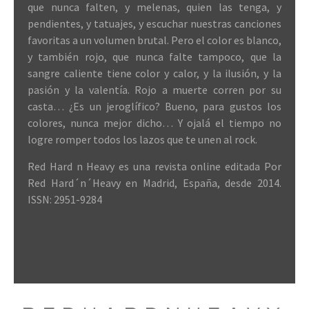
que nunca falten, y melenas, quien las tenga, y
pendientes, y tatuajes, y escuchar nuestras canciones
favoritas a un volumen brutal. Pero el color es blanco,
y también rojo, que nunca falte tampoco, que la
sangre caliente tiene color y calor, y la ilusión, y la
pasión y la valentía. Rojo a muerte corren por su
casta… ¿Es un jeroglífico? Bueno, para gustos los
colores, nunca mejor dicho… Y ojalá el tiempo no
logre romper todos los lazos que te unen al rock.
Red Hard n Heavy es una revista online editada Por
Red Hard´n´Heavy en Madrid, España, desde 2014.
ISSN: 2951-9284