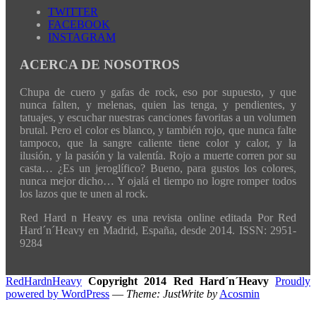
TWITTER
FACEBOOK
INSTAGRAM
ACERCA DE NOSOTROS
Chupa de cuero y gafas de rock, eso por supuesto, y que
nunca falten, y melenas, quien las tenga, y pendientes, y
tatuajes, y escuchar nuestras canciones favoritas a un volumen
brutal. Pero el color es blanco, y también rojo, que nunca falte
tampoco, que la sangre caliente tiene color y calor, y la
ilusión, y la pasión y la valentía. Rojo a muerte corren por su
casta… ¿Es un jeroglífico? Bueno, para gustos los colores,
nunca mejor dicho… Y ojalá el tiempo no logre romper todos
los lazos que te unen al rock.
Red Hard n Heavy es una revista online editada Por Red
Hard´n´Heavy en Madrid, España, desde 2014. ISSN: 2951-
9284
RedHardnHeavy
Copyright 2014 Red Hard´n´Heavy
Proudly
powered by WordPress
—
Theme: JustWrite by
Acosmin