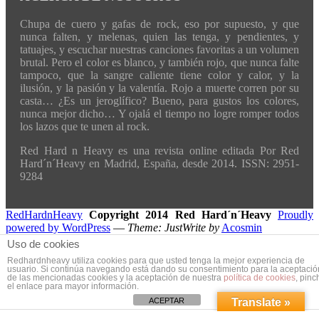
Chupa de cuero y gafas de rock, eso por supuesto, y que
nunca falten, y melenas, quien las tenga, y pendientes, y
tatuajes, y escuchar nuestras canciones favoritas a un volumen
brutal. Pero el color es blanco, y también rojo, que nunca falte
tampoco, que la sangre caliente tiene color y calor, y la
ilusión, y la pasión y la valentía. Rojo a muerte corren por su
casta… ¿Es un jeroglífico? Bueno, para gustos los colores,
nunca mejor dicho… Y ojalá el tiempo no logre romper todos
los lazos que te unen al rock.
Red Hard n Heavy es una revista online editada Por Red
Hard´n´Heavy en Madrid, España, desde 2014. ISSN: 2951-
9284
RedHardnHeavy
Copyright 2014 Red Hard´n´Heavy
Proudly
powered by WordPress
—
Theme: JustWrite by
Acosmin
Uso de cookies
Redhardnheavy utiliza cookies para que usted tenga la mejor experiencia de
usuario. Si continúa navegando está dando su consentimiento para la aceptació
de las mencionadas cookies y la aceptación de nuestra
política de cookies
, pinc
el enlace para mayor información.
ACEPTAR
Translate »