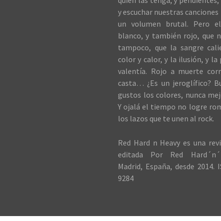
quien las tenga, y pendientes, 
y escuchar nuestras canciones 
un volumen brutal. Pero el
blanco, y también rojo, que n
tampoco, que la sangre cali
color y calor, y la ilusión, y la
valentía. Rojo a muerte cor
casta… ¿Es un jeroglífico? B
gustos los colores, nunca me
Y ojalá el tiempo no logre ro
los lazos que te unen al rock.
Red Hard n Heavy es una revi
editada Por Red Hard´n´
Madrid, España, desde 2014. I
9284