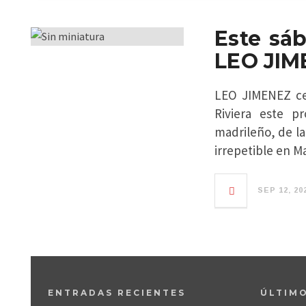
Este sá
LEO JIM
LEO JIMENEZ cel
Riviera este p
madrileño, de la
irrepetible en M
SEP 12, 20
ENTRADAS RECIENTES
ÚLTIM