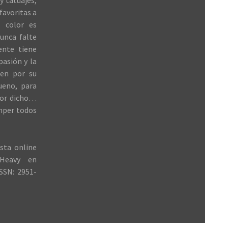
y tatuajes,
favoritas a
 color es
unca falte
ente tiene
 pasión y la
ren por su
ueno, para
jor dicho…
mper todos
sta online
Heavy en
SSN: 2951-