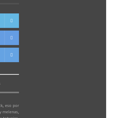
S
k, eso por
 y melenas,