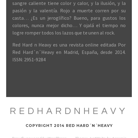
sangre caliente tiene color y calor, y la ilusión, y la
pasión y la valentía. Rojo a muerte corren por su
casta… ¿Es un jeroglífico? Bueno, para gustos los
colores, nunca mejor dicho… Y ojalá el tiempo no
logre romper todos los lazos que te unen al rock.
Red Hard n Heavy es una revista online editada Por
Red Hard´n´Heavy en Madrid, España, desde 2014.
ISSN: 2951-9284
REDHARDNHEAVY
COPYRIGHT 2014 RED HARD´N´HEAVY